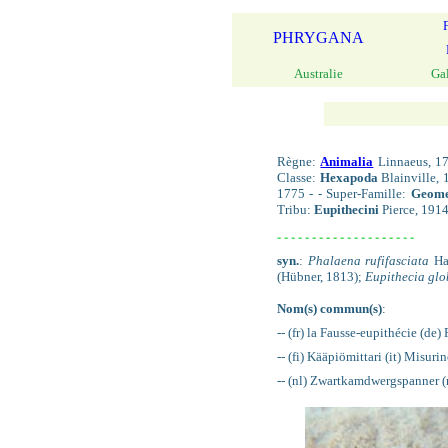
PHRYGANA
Australie
Ga
Règne:
Animalia
Linnaeus, 17
Classe:
Hexapoda
Blainville, 
1775 - - Super-Famille:
Geome
Tribu:
Eupithecini
Pierce, 1914
- - - - - - - - - - - - - - - - - - - -
syn.
:
Phalaena rufifasciata
Ha
(Hübner, 1813);
Eupithecia glo
Nom(s) commun(s)
:
-- (fr) la Fausse-eupithécie (
-- (fi) Kääpiömittari (it) Misuri
-- (nl) Zwartkamdwergspanner (