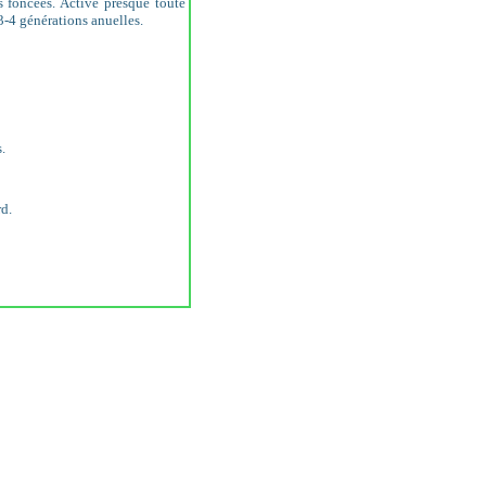
 foncées. Active presque toute
 3-4 générations anuelles.
.
rd.