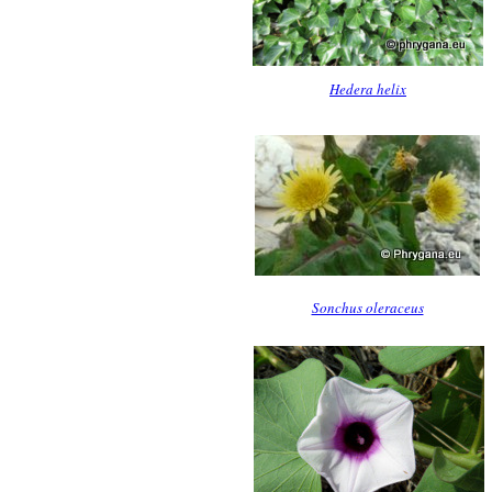
Hedera helix
Sonchus oleraceus