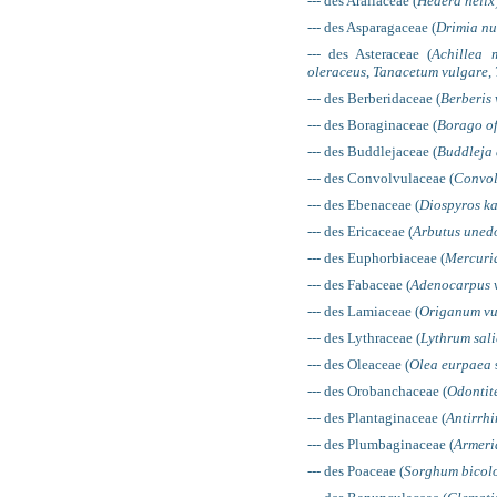
--- des Araliaceae (
Hedera helix
--- des Asparagaceae (
Drimia n
--- des Asteraceae (
Achillea m
oleraceus
,
Tanacetum vulgare
,
--- des Berberidaceae (
Berberis 
--- des Boraginaceae (
Borago of
--- des Buddlejaceae (
Buddleja 
--- des Convolvulaceae (
Convol
--- des Ebenaceae (
Diospyros ka
--- des Ericaceae (
Arbutus uned
--- des Euphorbiaceae (
Mercuri
--- des Fabaceae (
Adenocarpus v
--- des Lamiaceae (
Origanum vu
--- des Lythraceae (
Lythrum sali
--- des Oleaceae (
Olea eurpaea
--- des Orobanchaceae (
Odontite
--- des Plantaginaceae (
Antirrh
--- des Plumbaginaceae (
Armeri
--- des Poaceae (
Sorghum bicol