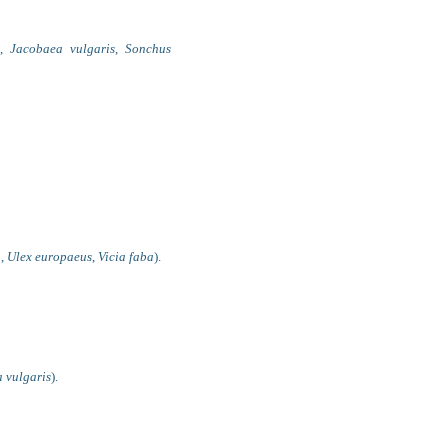
,
Jacobaea vulgaris
,
Sonchus
a
,
Ulex europaeus
,
Vicia faba
).
a vulgaris
).