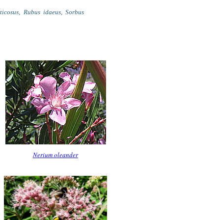
ticosus
,
Rubus idaeus
,
Sorbus
Nerium oleander