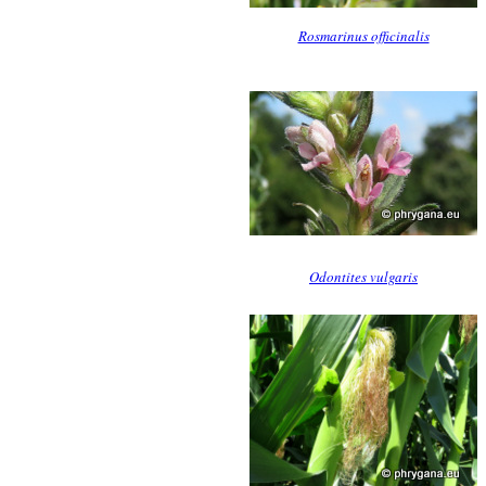
Rosmarinus officinalis
Odontites vulgaris