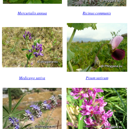
Mercurialis annua
Ricinus communis
Medicago sativa
Pisum sativum