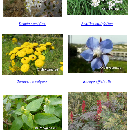
Drimia numidica
Achillea millefolium
Tanacetum vulgare
Borago officinalis