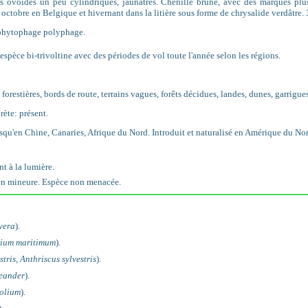
 ovoïdes un peu cylindriques, jaunâtres. Chenille brune, avec des marques plus
t octobre en Belgique et hivernant dans la litière sous forme de chrysalide verdâtre.
phytophage polyphage.
 espèce bi-trivoltine avec des périodes de vol toute l'année selon les régions.
es forestières, bords de route, terrains vagues, forêts décidues, landes, dunes, garrigues
rète: présent.
qu'en Chine, Canaries, Afrique du Nord. Introduit et naturalisé en Amérique du No
nt à la lumière.
on mineure. Espèce non menacée.
vera
).
ium maritimum
).
stris
,
Anthriscus sylvestris
).
eander
).
folium
).