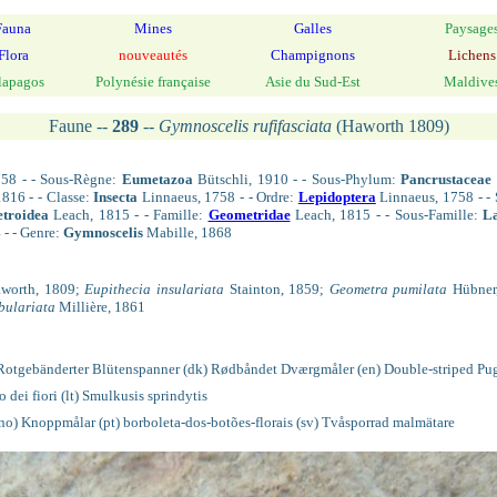
Fauna
Mines
Galles
Paysage
Flora
nouveautés
Champignons
Lichens
lapagos
Polynésie française
Asie du Sud-Est
Maldive
Faune --
289
--
Gymnoscelis rufifasciata
(Haworth 1809)
58 - - Sous-Règne:
Eumetazoa
Bütschli, 1910 - - Sous-Phylum:
Pancrustaceae
1816 - - Classe:
Insecta
Linnaeus, 1758 - - Ordre:
Lepidoptera
Linnaeus, 1758 - -
troidea
Leach, 1815 - - Famille:
Geometridae
Leach, 1815 - - Sous-Famille:
La
 - - Genre:
Gymnoscelis
Mabille, 1868
worth, 1809;
Eupithecia insulariata
Stainton, 1859;
Geometra pumilata
Hübner
bulariata
Millière, 1861
de) Rotgebänderter Blütenspanner (dk) Rødbåndet Dværgmåler (en) Double-striped Pu
no dei fiori (lt) Smulkusis sprindytis
no) Knoppmålar (pt) borboleta-dos-botões-florais (sv) Tvåsporrad malmätare