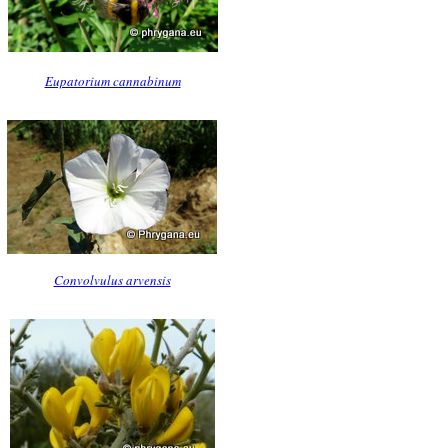
Eupatorium cannabinum
Convolvulus arvensis