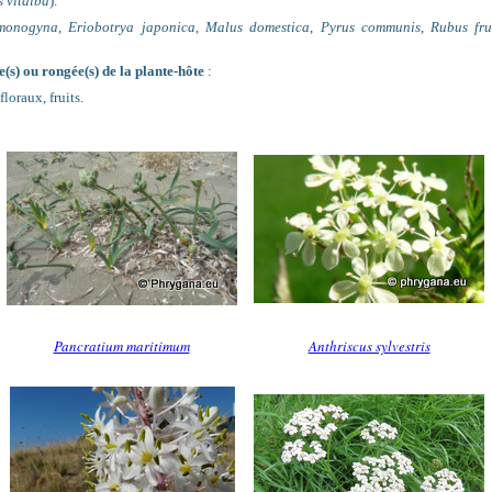
 vitalba
).
monogyna
,
Eriobotrya japonica
,
Malus domestica
,
Pyrus communis
,
Rubus fru
(s) ou rongée(s) de la plante-hôte
:
floraux, fruits.
Pancratium maritimum
Anthriscus sylvestris