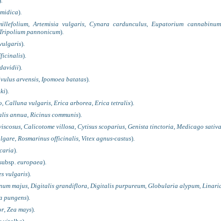
).
umidica
).
illefolium
,
Artemisia vulgaris
,
Cynara cardunculus
,
Eupatorium cannabinum
Tripolium pannonicum
).
vulgaris
).
ficinalis
).
davidii
).
vulus arvensis
,
Ipomoea batatas
).
ki
).
o
,
Calluna vulgaris
,
Erica arborea
,
Erica tetralix
).
alis annua
,
Ricinus communis
).
iscosus
,
Calicotome villosa
,
Cytisus scoparius
,
Genista tinctoria
,
Medicago sativ
lgare
,
Rosmarinus officinalis
,
Vitex agnus-castus
).
caria
).
subsp.
europaea
).
s vulgaris
).
inum majus
,
Digitalis grandiflora
,
Digitalis purpureum
,
Globularia alypum
,
Linari
a pungens
).
or
,
Zea mays
).