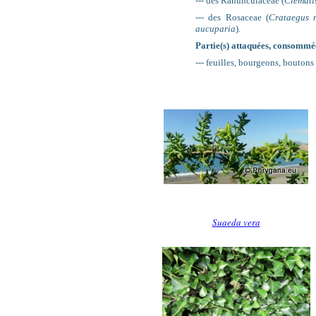
--- des Ranunculaceae (
Clematis
--- des Rosaceae (
Crataegus 
aucuparia
).
Partie(s) attaquées, consommée
--- feuilles, bourgeons, boutons 
Suaeda vera