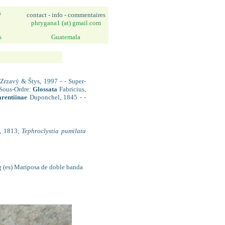
s
contact - info - commentaires
phrygana1 (at) gmail.com
s
Guatemala
Zrzavý & Štys, 1997 - - Super-
 Sous-Ordre:
Glossata
Fabricius,
rentiinae
Duponchel, 1845 - -
, 1813;
Tephroclystia pumilata
g (es) Mariposa de doble banda