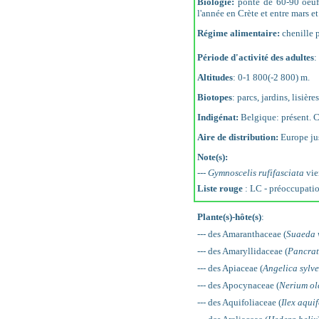
Biologie:
ponte de 60-90 oeufs
l'année en Crète et entre mars e
Régime alimentaire:
chenille 
Période d'activité des adultes
:
Altitudes
: 0-1 800(-2 800) m.
Biotopes
: parcs, jardins, lisièr
Indigénat:
Belgique: présent. C
Aire de distribution:
Europe jus
Note(s):
---
Gymnoscelis rufifasciata
vie
Liste rouge
: LC - préoccupati
Plante(s)-hôte(s)
:
--- des Amaranthaceae (
Suaeda 
--- des Amaryllidaceae (
Pancrat
--- des Apiaceae (
Angelica sylve
--- des Apocynaceae (
Nerium ol
--- des Aquifoliaceae (
Ilex aqui