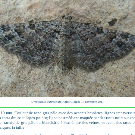
Gymnoscelis rufifasciata
Agios Giorgos 17 novembre 2011
-19 mm. Couleur de fond gris pâle avec des accents brunâtres; lignes transversal
 la costa droite et l'apex pointu; ligne postmédiane maquée par des traits noirs sur 
e, tachée de gris pâle ou blanchâtre à l'extrémité des veines; souvent des taces 
rques, la taille.