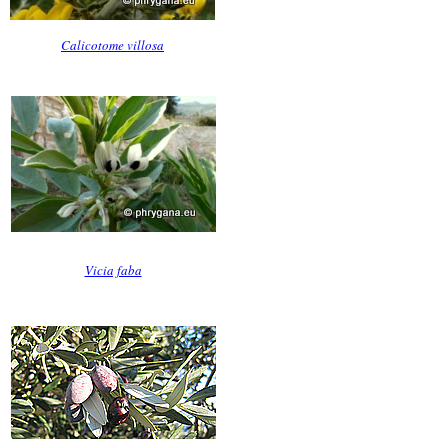
Calicotome villosa
Vicia faba