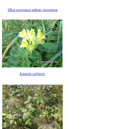
Olea europaea
subsp.
europaea
Linaria vulgaris