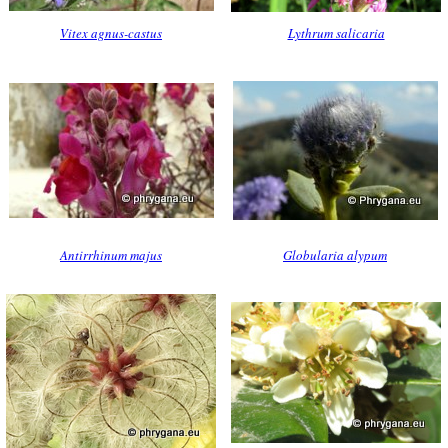
Vitex agnus-castus
Lythrum salicaria
Antirrhinum majus
Globularia alypum