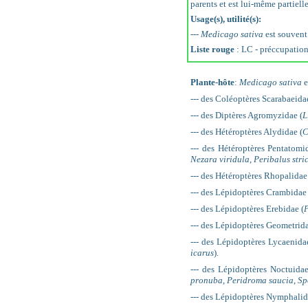
parents et est lui-même partielle
Usage(s), utilité(s):
---
Medicago sativa
est souvent 
Liste rouge
: LC - préccupatio
Plante-hôte
:
Medicago sativa
e
--- des Coléoptères Scarabaeida
--- des Diptères Agromyzidae (
L
--- des Hétéroptères Alydidae (
C
--- des Hétéroptères Pentatomi
Nezara viridula
,
Peribalus stri
--- des Hétéroptères Rhopalidae
--- des Lépidoptères Crambidae 
--- des Lépidoptères Erebidae (
P
--- des Lépidoptères Geometrida
--- des Lépidoptères Lycaenida
icarus
).
--- des Lépidoptères Noctuidae
pronuba
,
Peridroma saucia
,
Sp
--- des Lépidoptères Nymphalid