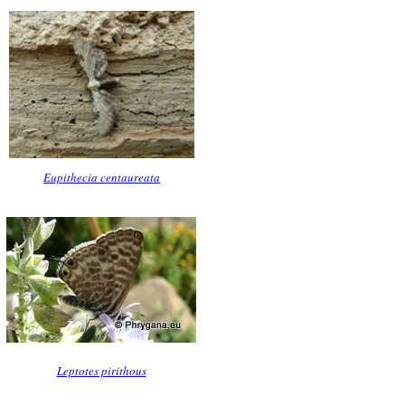
Eupithecia centaureata
Leptotes pirithous