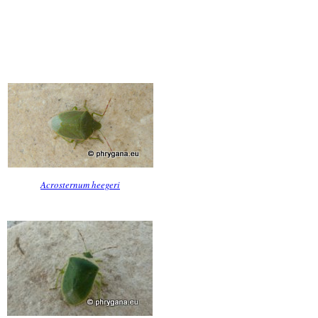
Acrosternum heegeri