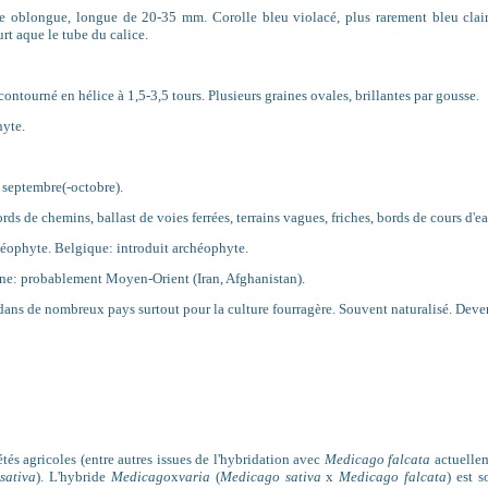
e oblongue, longue de 20-35 mm. Corolle bleu violacé, plus rarement bleu clair,
rt aque le tube du calice.
ontourné en hélice à 1,5-3,5 tours. Plusieurs graines ovales, brillantes par gousse.
yte.
t septembre(-octobre).
ords de chemins, ballast de voies ferrées, terrains vagues, friches, bords de cours d'ea
héophyte. Belgique: introduit archéophyte.
ine: probablement Moyen-Orient (Iran, Afghanistan).
dans de nombreux pays surtout pour la culture fourragère. Souvent naturalisé. Dev
étés agricoles (entre autres issues de l'hybridation avec
Medicago falcata
actuelle
sativa
). L'hybride
Medicago
x
varia
(
Medicago sativa
x
Medicago falcata
) est 