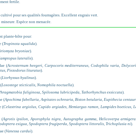
ment fertile.
cultivé pour ses qualités fourragères. Excellent engrais vert.
n mineure. Espèce non menacée.
st plante-hôte pour:
e (
Tropinota squalida
).
iriomyza bryoniae
).
amptopus lateralis
).
dae (
Acrosternum heegeri
,
Carpocoris mediterraneus
,
Codophila varia
,
Dolycor
ctus
,
Piezodorus lituratus
).
 (
Liorhyssus hyalinus
).
(
Loxostege sticticalis
,
Nomophila noctuella
).
hragmatobia fuliginosa
,
Spilosoma lubricipeda
,
Tathorhynchus exsiccata
).
e (
Apochima fabellaria
,
Aspitates ochrearia
,
Biston betularia
,
Eupithecia centaur
e (
Celastrina argiolus
,
Cupido argiades
,
Hemiargus ramon
,
Lampides boeticus
,
L
 (
Agrotis ipsilon
,
Aporophyla nigra
,
Autographa gamma
,
Helicoverpa armigera
odoptera exigua
,
Spodoptera frugiperda
,
Spodoptera littoralis
,
Trichoplusia ni
).
ae (
Vanessa cardui
).