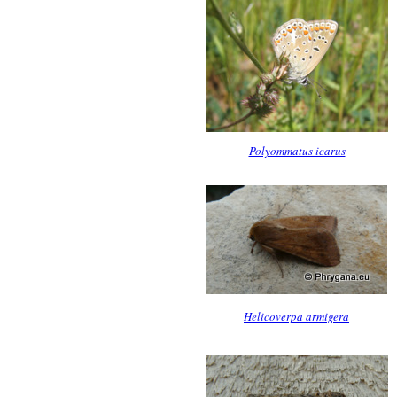
Polyommatus icarus
Helicoverpa armigera