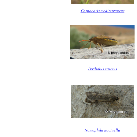
Carpocoris mediterraneus
Peribalus strictus
Nomophila noctuella