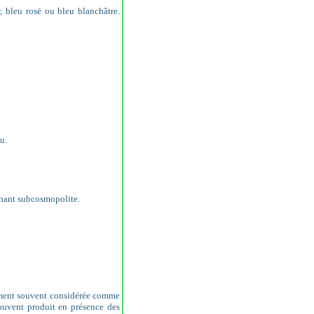
 bleu rosé ou bleu blanchâtre.
u.
enant subcosmopolite.
ment souvent considérée comme
souvent produit en présence des