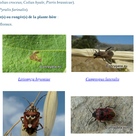
olias croceus
,
Colias hyale
,
Pieris brassicae
).
Pyralis farinalis
).
(s) ou rongée(s) de la plante-hôte
:
 floraux.
Liriomyza bryoniae
Camptopus lateralis