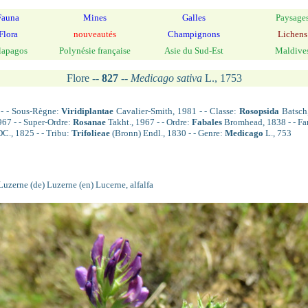
Fauna
Mines
Galles
Paysage
Flora
nouveautés
Champignons
Lichens
lapagos
Polynésie française
Asie du Sud-Est
Maldive
Flore --
827
--
Medicago sativa
L., 1753
- - Sous-Règne:
Viridiplantae
Cavalier-Smith, 1981 - - Classe:
Rosopsida
Batsch
967 - - Super-Ordre:
Rosanae
Takht., 1967 - - Ordre:
Fabales
Bromhead, 1838 - - Fa
C., 1825 - - Tribu:
Trifolieae
(Bronn) Endl., 1830 - - Genre:
Medicago
L., 753
Luzerne (de) Luzerne (en) Lucerne, alfalfa