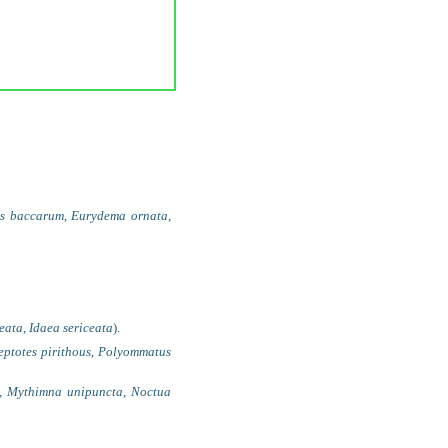
is baccarum
,
Eurydema ornata
,
eata
,
Idaea sericeata
).
eptotes pirithous
,
Polyommatus
,
Mythimna unipuncta
,
Noctua