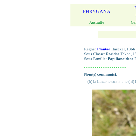
PHRYGANA
Australie
Ga
Règne:
Plantae
Haeckel, 1866 
Sous-Classe:
Rosidae
Takht., 1
Sous-Famille:
Papilionoideae
D
- - - - - - - - - - - - - - - - - - - -
Nom(s) commun(s)
:
-- (fr) la Luzerne commune (nl) 