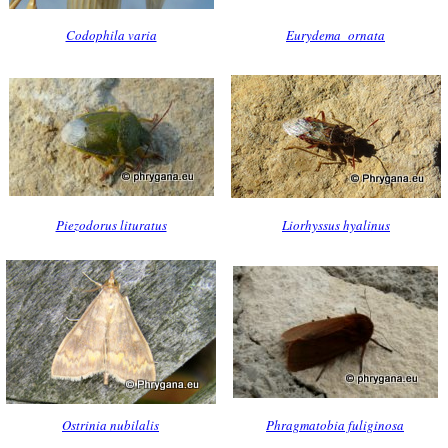
Codophila varia
Eurydema ornata
Piezodorus lituratus
Liorhyssus hyalinus
Ostrinia nubilalis
Phragmatobia fuliginosa