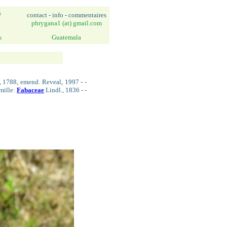
s
contact - info - commentaires
phrygana1 (at) gmail.com
s
Guatemala
, 1788, emend. Reveal, 1997 - -
mille:
Fabaceae
Lindl., 1836 - -