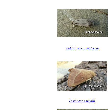
Tathorhynchus exsiccata
Lasiocampa trifolii