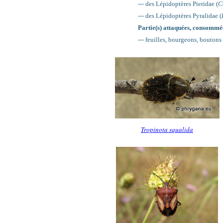
--- des Lépidoptères Pieridae (
C
--- des Lépidoptères Pyralidae (
Partie(s) attaquées, consommée
--- feuilles, bourgeons, boutons
Tropinota squalida