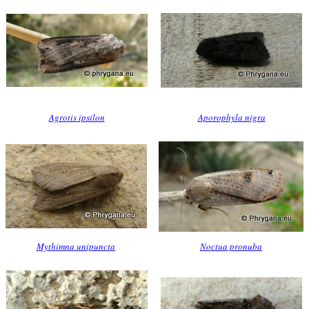
Agrotis ipsilon
Aporophyla nigra
Mythimna unipuncta
Noctua pronuba