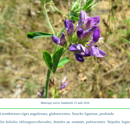
Medicago sativa
Anderlecht 23 août 2016
 à nombreuses tiges anguleuses, glabrescentes. Souche ligneuse, profonde.
, les folioles oblongues-obovales, dentées au sommet, pubescentes. Stipules log