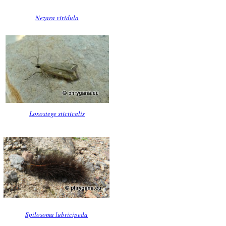
Nezara viridula
Loxostege sticticalis
Spilosoma lubricipeda