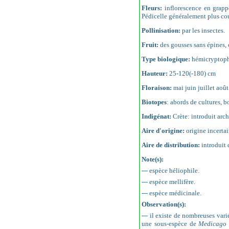
Fleurs:
inflorescence en grapp
Pédicelle généralement plus cou
Pollinisation:
par les insectes.
Fruit:
des gousses sans épines, c
Type biologique:
hémicryptoph
Hauteur:
25-120(-180) cm
Floraison:
mai juin juillet aoû
Biotopes
: abords de cultures, b
Indigénat:
Crète: introduit arc
Aire d'origine:
origine incerta
Aire de distribution:
introduit 
Note(s):
--- espèce héliophile.
--- espèce mellifère.
--- espèce médicinale.
Observation(s):
--- il existe de nombreuses vari
une sous-espèce de
Medicago 