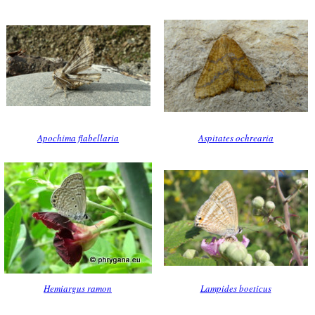
Apochima flabellaria
Aspitates ochrearia
Hemiargus ramon
Lampides boeticus