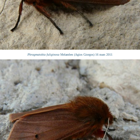
Phragmatobia fuliginosa
Melambes (Agios Giorgos) 16 mars 2011