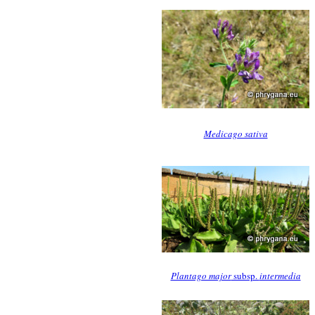
Medicago sativa
Plantago major
subsp.
intermedia