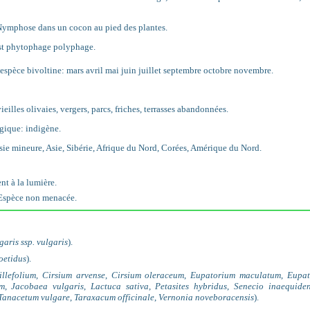
 Nymphose dans un cocon au pied des plantes.
est phytophage polyphage.
 espèce bivoltine: mars avril mai juin juillet septembre octobre novembre.
ieilles olivaies, vergers, parcs, friches, terrasses abandonnées.
gique: indigène.
ie mineure, Asie, Sibérie, Afrique du Nord, Corées, Amérique du Nord.
nt à la lumière.
 Espèce non menacée.
garis ssp. vulgaris
).
oetidus
).
illefolium
,
Cirsium arvense
,
Cirsium oleraceum
,
Eupatorium maculatum
,
Eupat
um
,
Jacobaea vulgaris
,
Lactuca sativa
,
Petasites hybridus
,
Senecio inaequide
Tanacetum vulgare
,
Taraxacum officinale
,
Vernonia noveboracensis
).