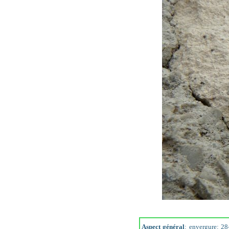
Aspect général
: envergure: 28