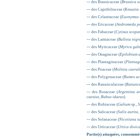
--- des Brassicaceae (
Brassica o
--- des Caprifoliaceae (
Knautia 
--- des Celastraceae (
Euonymus 
--- des Ericaceae (
Andromeda po
--- des Fabaceae (
Cytisus scopa
--- des Lamiaceae (
Ballota nigr
--- des Myricaceae (
Myrica gal
--- des Onagraceae (
Epilobium 
--- des Plantaginaceae (
Plantag
--- des Poaceae (
Molinia caerul
--- des Polygonaceae (
Rumex ac
--- des Ranunculaceae (
Ranuncu
--- des Rosaceae (
Argentina a
caesius
,
Rubus idaeus
).
--- des Rubiaceae (
Galium
sp.,
S
--- des Salicaceae (
Salix aurita
,
--- des Solanaceae (
Nicotiana 
--- des Urticaceae (
Urtica dioic
Partie(s) attaquées, consommée