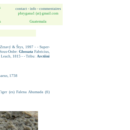
s
contact - info - commentaires
phrygana1 (at) gmail.com
s
Guatemala
Zrzavý & Štys, 1997 - - Super-
 Sous-Ordre:
Glossata
Fabricius,
Leach, 1815 - - Tribu:
Arctiini
aeus, 1758
Tiger (es) Falena Ahumada (fi)