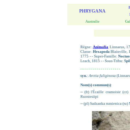
PHRYGANA
Australie
Ga
Règne:
Animalia
Linnaeus, 17
Classe:
Hexapoda
Blainville, 
1775 - - Super-Famille:
Noctuo
Leach, 1815 - - Sous-Tribu:
Spi
- - - - - - - - - - - - - - - - - - - -
syn.
:
Arctia fuliginosa
(Linnaeu
Nom(s) commun(s)
:
-- (fr) l'Écaille cramoisie (
Ruostesiipi
-- (pl) Sadzanka rumienica (ru