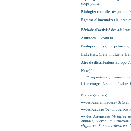
corps poilu.
Biologie:
chenille très poilue.
Régime alimentaire:
la larve 
Période d'activité des adultes
:
Altitudes
: 0-2500 m.
Biotopes
: phrygana, pelouses, v
Indigénat:
Crète: indigène. Bel
Aire de distribution:
Europe, As
Note(s):
---
Phragmatobia fuliginosa
vie
Liste rouge
: NE - non évalué.
Plante(s)-hôte(s)
:
--- des Amaranthaceae (
Beta vul
--- des Araceae (
Symplocarpus f
--- des Asteraceae (
Achillea m
annuus
,
Hieracium umbellat
virgaurea
,
Sonchus oleraceus
,