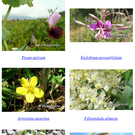
Pisum sativum
Epilobium angustifolium
Argentina anserina
Filipendula ulmaria