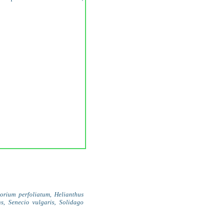
orium perfoliatum
,
Helianthus
ns
,
Senecio vulgaris
,
Solidago