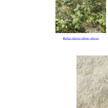
Rubus idaeus
subsp.
idaeus