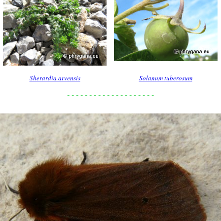
Sherardia arvensis
Solanum tuberosum
- - - - - - - - - - - - - - - - - - - -