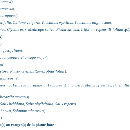
leracea
).
arvensis
).
europaeus
).
lifolia
,
Calluna vulgaris
,
Vaccinium myrtillus
,
Vaccinium uliginosum
).
rius
,
Glycine max
,
Medicago sativa
,
Pisum sativum
,
Trifolium repens
,
Trifolium
sp.).
a
).
e
).
angustifolium
).
o lanceolata
,
Plantago major
).
ea
).
etosa
,
Rumex crispus
,
Rumex obtusifolius
).
lus repens
).
nserina
,
Filipendula ulmaria
,
Fragaria X ananassa
,
Malus sylvestris
,
Potentilla
herardia arvensis
).
Salix bebbiana
,
Salix phylicifolia
,
Salix repens
).
tabacum
,
Solanum tuberosum
).
a
).
(s) ou rongée(s) de la plante-hôte
: