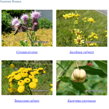
, boutons floraux.
Cirsium arvense
Jacobaea vulgaris
Tanacetum vulgare
Euonymus europaeus