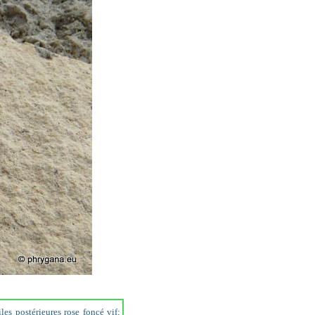
es postérieures rose foncé vif;