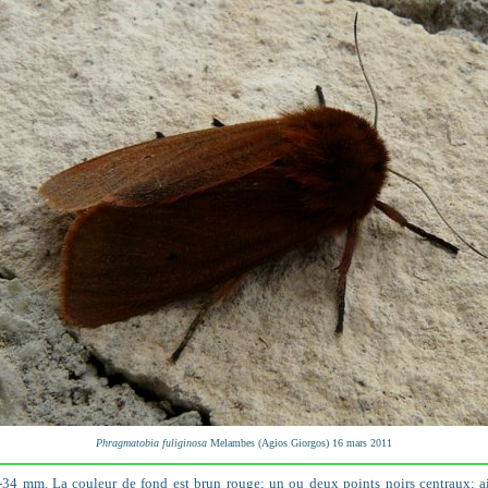
Phragmatobia fuliginosa
Melambes (Agios Giorgos) 16 mars 2011
-34 mm. La couleur de fond est brun rouge; un ou deux points noirs centraux; ail