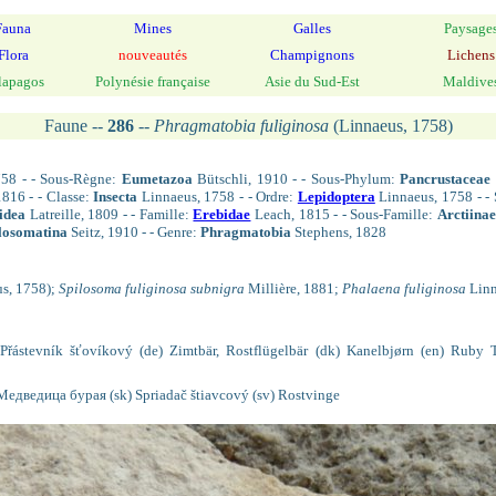
Fauna
Mines
Galles
Paysage
Flora
nouveautés
Champignons
Lichens
lapagos
Polynésie française
Asie du Sud-Est
Maldive
Faune --
286
--
Phragmatobia fuliginosa
(Linnaeus, 1758)
58 - - Sous-Règne:
Eumetazoa
Bütschli, 1910 - - Sous-Phylum:
Pancrustaceae
1816 - - Classe:
Insecta
Linnaeus, 1758 - - Ordre:
Lepidoptera
Linnaeus, 1758 - -
idea
Latreille, 1809 - - Famille:
Erebidae
Leach, 1815 - - Sous-Famille:
Arctiinae
losomatina
Seitz, 1910 - - Genre:
Phragmatobia
Stephens, 1828
s, 1758);
Spilosoma fuliginosa subnigra
Millière, 1881;
Phalaena fuliginosa
Linn
cz) Přástevník šťovíkový (de) Zimtbär, Rostflügelbär (dk) Kanelbjørn (en) Ruby 
) Медведица бурая (sk) Spriadač štiavcový (sv) Rostvinge