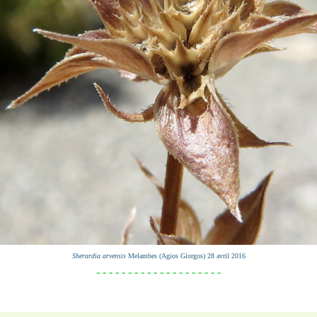
Sherardia arvensis
Melambes (Agios Giorgos) 28 avril 2016
- - - - - - - - - - - - - - - - - - - -