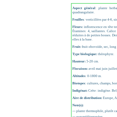
Aspect général
: plante herba
quadrangulaire.
Feuilles
: verticillées par 4-6, 
Fleurs:
inflorescence en tête te
Étamines: 4, saillantes. Calice
réduites à de petites bosses. De
elles à la base.
Fruit:
fruit obovoïde, sec, lon
Type biologique:
thérophyte.
Hauteur:
5-20 cm.
Floraison:
avril mai juin juille
Altitudes
: 0-1800 m.
Biotopes
: cultures, champs, bor
Indigénat:
Crète: indigène. Bel
Aire de distribution:
Europe, As
Note(s):
--- plante thermophile, plutôt ca
--- euryméditerranéen.