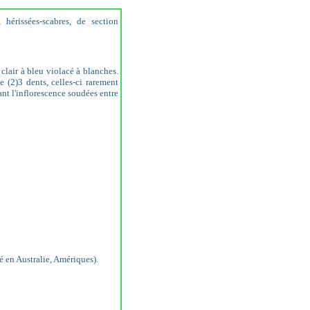
 hérissées-scabres, de section
 clair à bleu violacé à blanches.
e (2)3 dents, celles-ci rarement
ant l'inflorescence soudées entre
 en Australie, Amériques).