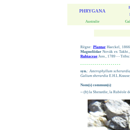
PHRYGANA
Australie
Ga
Règne:
Plantae
Haeckel, 1866
Magnoliidae
Novák ex Takht.,
Rubiaceae
Juss., 1789 - - Tribu
- - - - - - - - - - - - - - - - - - - -
syn.
:
Asterophyllum scherard
Galium sherardia
E.H.L.Krause
Nom(s) commun(s)
:
-- (fr) la Sherardie, la Rubéole