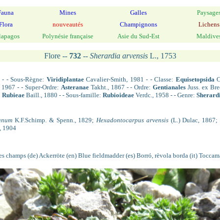
Fauna
Mines
Galles
Paysage
Flora
nouveautés
Champignons
Lichens
lapagos
Polynésie française
Asie du Sud-Est
Maldive
Flore --
732
--
Sherardia arvensis
L., 1753
 - - Sous-Règne:
Viridiplantae
Cavalier-Smith, 1981 - - Classe:
Equisetopsida
C
 1967 - - Super-Ordre:
Asteranae
Takht., 1867 - - Ordre:
Gentianales
Juss. ex Brec
:
Rubieae
Baill., 1880 - - Sous-famille:
Rubioideae
Verdc., 1958 - - Genre:
Sherard
ianum
K.F.Schimp. & Spenn., 1829;
Hexadontocarpus arvensis
(L.) Dulac, 1867;
, 1904
 des champs (de) Ackerröte (en) Blue fieldmadder (es) Borró, rèvola borda (it) Tocca