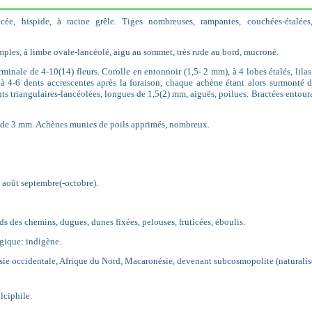
cée, hispide, à racine grêle. Tiges nombreuses, rampantes, couchées-étalées,
simples, à limbe ovale-lancéolé, aigu au sommet, très rude au bord, mucroné.
rminale de 4-10(14) fleurs. Corolle en entonnoir (1,5- 2 mm), à 4 lobes étalés, lilas
 à 4-6 dents accrescentes après la foraison, chaque achène étant alors surmonté d
nts triangulaires-lancéolées, longues de 1,5(2) mm, aiguës, poilues. Bractées entour
g de 3 mm. Achènes munies de poils apprimés, nombreux.
t août septembre(-octobre).
ds des chemins, dugues, dunes fixées, pelouses, fruticées, éboulis.
gique: indigène.
ie occidentale, Afrique du Nord, Macaronésie, devenant subcosmopolite (naturalisé
lciphile.