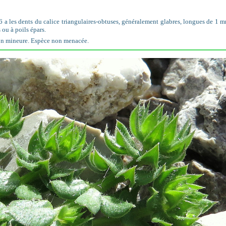
6 a les dents du calice triangulaires-obtuses, généralement glabres, longues de 1
 ou à poils épars.
on mineure. Espèce non menacée.