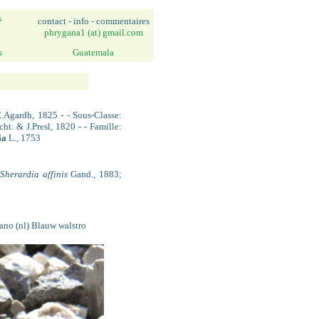
s
contact - info - commentaires
phrygana1 (at) gmail.com
s
Guatemala
.Agardh, 1825 - - Sous-Classe:
ht. & J.Presl, 1820 - - Famille:
ia
L., 1753
Sherardia affinis
Gand., 1883;
mano (nl) Blauw walstro