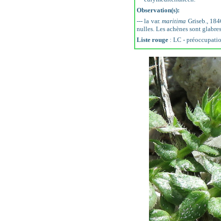
Observation(s):
--- la var.
maritima
Griseb., 184
nulles. Les achènes sont glabres
Liste rouge
: LC - préoccupati