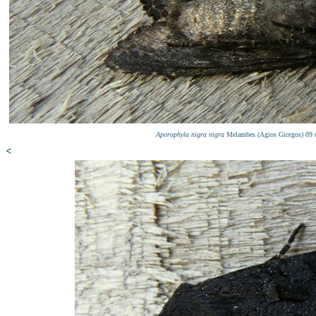
Aporophyla nigra nigra
Melambes (Agios Giorgos) 09 
<