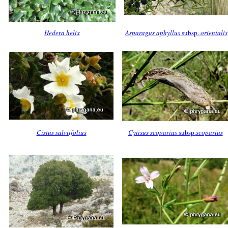
Hedera helix
Asparagus aphyllus
subsp.
orientalis
Cistus salviifolius
Cytisus scoparius
subsp.
scoparius