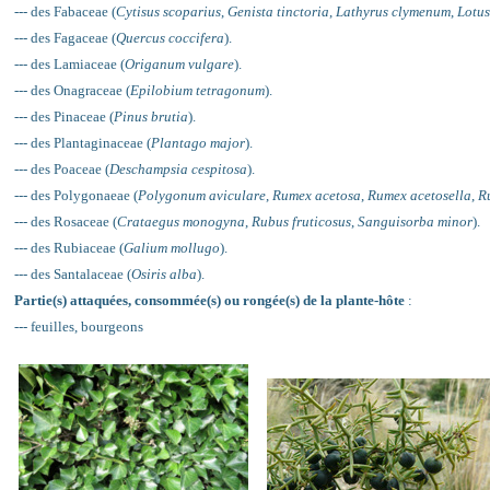
--- des Fabaceae (
Cytisus scoparius
,
Genista tinctoria
,
Lathyrus clymenum
,
Lotu
--- des Fagaceae (
Quercus coccifera
).
--- des Lamiaceae (
Origanum vulgare
).
--- des Onagraceae (
Epilobium tetragonum
).
--- des Pinaceae (
Pinus brutia
).
--- des Plantaginaceae (
Plantago major
).
--- des Poaceae (
Deschampsia cespitosa
).
--- des Polygonaeae (
Polygonum aviculare
,
Rumex acetosa
,
Rumex acetosella
,
R
--- des Rosaceae (
Crataegus monogyna
,
Rubus fruticosus
,
Sanguisorba minor
).
--- des Rubiaceae (
Galium mollugo
).
--- des Santalaceae (
Osiris alba
).
Partie(s) attaquées, consommée(s) ou rongée(s) de la plante-hôte
:
--- feuilles, bourgeons