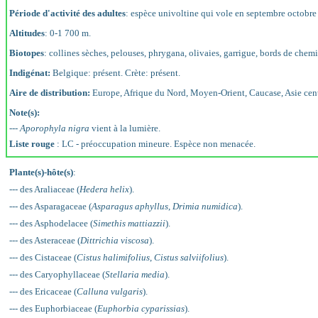
Période d'activité des adultes
: espèce univoltine qui vole en septembre octobr
Altitudes
: 0-1 700 m.
Biotopes
: collines sèches, pelouses, phrygana, olivaies, garrigue, bords de chemi
Indigénat:
Belgique: présent. Crète: présent.
Aire de distribution:
Europe, Afrique du Nord, Moyen-Orient, Caucase, Asie cent
Note(s):
---
Aporophyla nigra
vient à la lumière.
Liste rouge
: LC - préoccupation mineure. Espèce non menacée.
Plante(s)-hôte(s)
:
--- des Araliaceae (
Hedera helix
).
--- des Asparagaceae (
Asparagus aphyllus
,
Drimia numidica
).
--- des Asphodelacee (
Simethis mattiazzii
).
--- des Asteraceae (
Dittrichia viscosa
).
--- des Cistaceae (
Cistus halimifolius
,
Cistus salviifolius
).
--- des Caryophyllaceae (
Stellaria media
).
--- des Ericaceae (
Calluna vulgaris
).
--- des Euphorbiaceae (
Euphorbia cyparissias
).