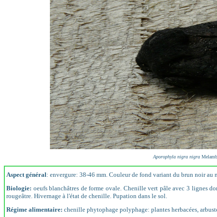
Aporophyla nigra nigra
Melambe
Aspect général
: envergure: 38-46 mm. Couleur de fond variant du brun noir au no
Biologie:
oeufs blanchâtres de forme ovale. Chenille vert pâle avec 3 lignes dors
rougeâtre. Hivernage à l'état de chenille. Pupation dans le sol.
Régime alimentaire:
chenille phytophage polyphage: plantes herbacées, arbustes