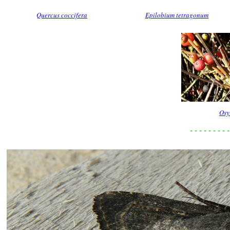
Quercus coccifera
Epilobium tetragonum
Osy
- - - - - - - - -