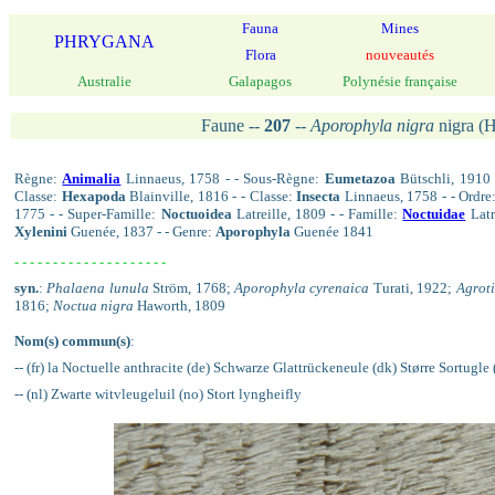
Fauna
Mines
PHRYGANA
Flora
nouveautés
Australie
Galapagos
Polynésie française
Faune --
207
--
Aporophyla nigra
nigra (
Règne:
Animalia
Linnaeus, 1758 - - Sous-Règne:
Eumetazoa
Bütschli, 1910
Classe:
Hexapoda
Blainville, 1816 - - Classe:
Insecta
Linnaeus, 1758 - - Ordre
1775 - - Super-Famille:
Noctuoidea
Latreille, 1809 - - Famille:
Noctuidae
Latr
Xylenini
Guenée, 1837 - - Genre:
Aporophyla
Guenée 1841
- - - - - - - - - - - - - - - - - - - -
syn.
:
Phalaena lunula
Ström, 1768;
Aporophyla cyrenaica
Turati, 1922;
Agroti
1816;
Noctua nigra
Haworth, 1809
Nom(s) commun(s)
:
-- (fr) la Noctuelle anthracite (de) Schwarze Glattrückeneule (dk) Større Sortugle 
-- (nl) Zwarte witvleugeluil (no) Stort lyngheifly