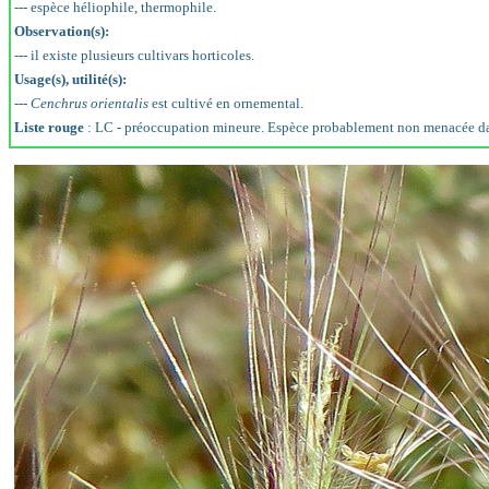
--- espèce héliophile, thermophile.
Observation(s):
--- il existe plusieurs cultivars horticoles.
Usage(s), utilité(s):
---
Cenchrus orientalis
est cultivé en ornemental.
Liste rouge
: LC - préoccupation mineure. Espèce probablement non menacée dan