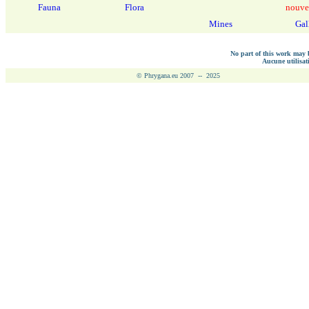
Fauna
Flora
nouve
Mines
Gal
No part of this work may b
Aucune utilisati
© Phrygana.eu 2007 -- 2025