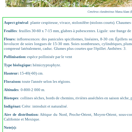
Cenchrus clandestinus
Marsa Alam (É
Aspect général
: plante cespiteuse, vivace, stolonifère (stolons courts). Chaume
Feuilles
: feuilles 30-60 x 7-15 mm, glabres à pubescentes. Ligule: une frange de 
Fleurs:
inflorescences: des panicules spiciformes, linéaires, 8-30 cm. Épillets sou
Involucre de soies longues de 15-30 mm. Soies nombreuses, cylindriques, plumeus
compressé latéralement, caduc. Glumes plus courtes que l'épillet. Anthères: 3.
Pollinisation:
espèce pollinisée par le vent
Type biologique:
hémicryptophyte.
Hauteur:
15-40(-60) cm.
Floraison:
toute l'année selon les régions.
Altitudes
: 0-800-2 000 m.
Biotopes
: collines sèches, bords de chemins, rivières asséchées en saison sèche, p
Indigénat:
Crète: introduit et naturalisé.
Aire de distribution:
Afrique du Nord, Proche-Orient, Moyen-Orient, sous-cont
Californie et Mexique.
Note(s):