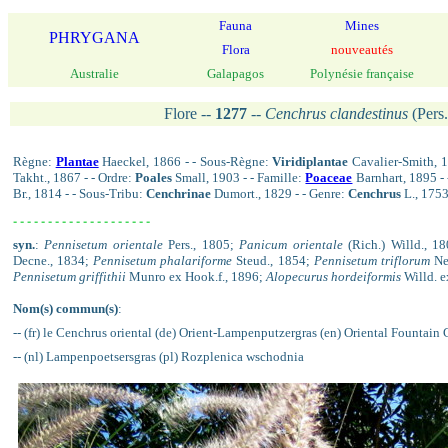
Fauna
Mines
PHRYGANA
Flora
nouveautés
Australie
Galapagos
Polynésie française
Flore --
1277
--
Cenchrus clandestinus
(Pers
Règne:
Plantae
Haeckel, 1866 - - Sous-Règne:
Viridiplantae
Cavalier-Smith, 1
Takht., 1867 - - Ordre:
Poales
Small, 1903 - - Famille:
Poaceae
Barnhart, 1895 - 
Br., 1814 - - Sous-Tribu:
Cenchrinae
Dumort., 1829 - - Genre:
Cenchrus
L., 175
- - - - - - - - - - - - - - - - - - - -
syn.
:
Pennisetum orientale
Pers., 1805;
Panicum orientale
(Rich.) Willd., 1
Decne., 1834;
Pennisetum phalariforme
Steud., 1854;
Pennisetum triflorum
Ne
Pennisetum griffithii
Munro ex Hook.f., 1896;
Alopecurus hordeiformis
Willd. e
Nom(s) commun(s)
:
-- (fr) le Cenchrus oriental (de) Orient-Lampenputzergras (en) Oriental Fountain G
-- (nl) Lampenpoetsersgras (pl) Rozplenica wschodnia