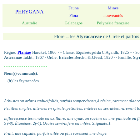
Fauna
Mines
PHRYGANA
Flora
nouveautés
Australie
Galapagos
Polynésie française
Flore -- les
Styracaceae
de Crète et parfois 
Règne:
Plantae
Haeckel, 1866 - - Classe:
Equisetopsida
C.Agardh, 1825 - - So
Asteranae
Takht., 1867 - Ordre:
Ericales
Bercht. & J.Presl, 1820 - - Famille:
Sty
- - - - - - - - - - - - - - - - - - - -
Nom(s) commun(s)
:
-- (fr) les Styracacées .
- - - - - - - - - - - - - - - - - - - -
Arbustes ou arbres caducifoliés, parfois sempervirents,à résine, rarement glabre
Feuilles simples, alternes en spirale, pétiolées, entières ou serratées, rarement lo
Inflorescence terminale ou axillaire: une cyme, un racème ou une panicule ou fl
5 (-8). Étamines: 2(-4). Ovaire semi-infère ou infère. Stigmate:1.
Fruit: une capsule, parfois ailée ou plus rarement une drupe.