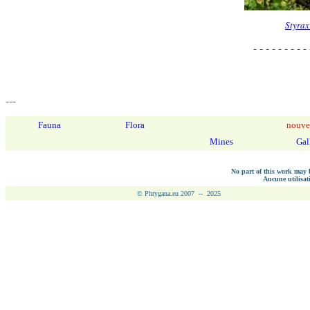
Styrax 
- - - - - - - - - 
---
Fauna
Flora
nouve
Mines
Gal
No part of this work may b
Aucune utilisati
© Phrygana.eu 2007 -- 2025