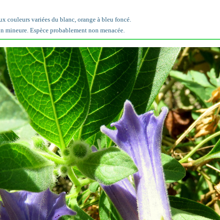
 aux couleurs variées du blanc, orange à bleu foncé.
on mineure. Espèce probablement non menacée.