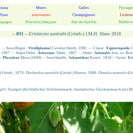
Fauna
Mines
Galles
Paysage
Flora
nouveautés
Champignons
Lichens
lapagos
Polynésie française
Asie du Sud-Est
Maldive
--
831
--
Eriolarynx australis
(Griseb.) J.M.H. Shaw 2018
 - - Sous-Règne:
Viridiplantae
Cavalier-Smith, 1981 - - Classe:
Equisetopsida
C
 1967 - - Super-Ordre:
Asteranae
Takht., 1867 - - Ordre:
Solanales
Juss. ex Berc
u:
Physaleae
Miers (1849) - - Sous-famille:
Solanoideae
Kostel., 1834 - - Genre:
Er
) Griseb., 1879;
Dierbachia australis
(Griseb.) Kuntze, 1898;
Dunalia australis
(Gr
ngel's Trumpet (de) Südlicher Veilchenstrauch, Australischer Glockenstrauch (se) 