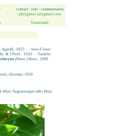
s
contact - info - commentaires
phrygana1 (at) gmail.com
s
Guatemala
.Agardh, 1825 - - Sous-Classe:
ht. & J.Presl., 1820 - - Famille:
iolarynx
(Hunz.) Hunz., 2000
iseb.) Sleumer, 1950
Blå Mini Änglatrumpet (dk) Mini