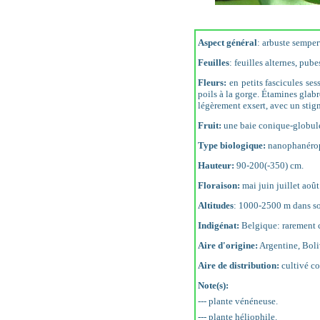
Aspect général
: arbuste semper
Feuilles
: feuilles alternes, pub
Fleurs:
en petits fascicules ses
poils à la gorge. Étamines glabr
légèrement exsert, avec un stig
Fruit:
une baie conique-globul
Type biologique:
nanophanéro
Hauteur:
90-200(-350) cm.
Floraison:
mai juin juillet aoû
Altitudes
: 1000-2500 m dans son
Indigénat:
Belgique: rarement cu
Aire d'origine:
Argentine, Boli
Aire de distribution:
cultivé c
Note(s):
--- plante vénéneuse.
--- plante héliophile.