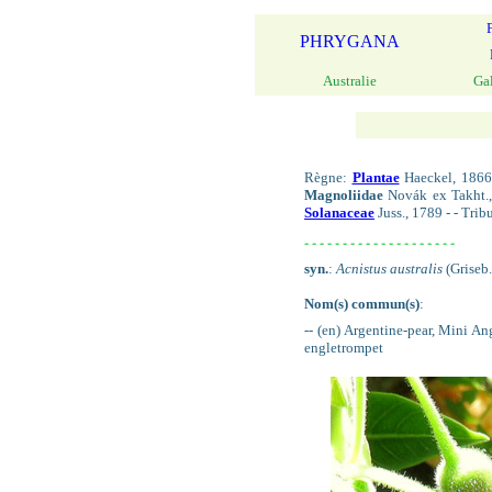
PHRYGANA
Australie
Ga
Règne:
Plantae
Haeckel, 1866
Magnoliidae
Novák ex Takht.,
Solanaceae
Juss., 1789 - - Trib
- - - - - - - - - - - - - - - - - - - -
syn.
:
Acnistus australis
(Griseb.
Nom(s) commun(s)
:
-- (en) Argentine-pear, Mini A
engletrompet