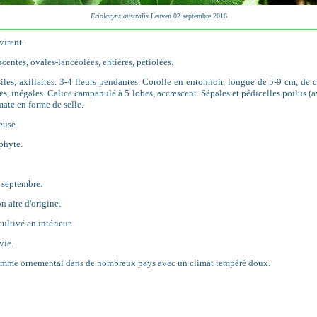
Eriolarynx australis
Leuven 02 septembre 2016
virent.
escentes, ovales-lancéolées, entières, pétiolées.
siles, axillaires. 3-4 fleurs pendantes. Corolle en entonnoir, longue de 5-9 cm, de 
es, inégales. Calice campanulé à 5 lobes, accrescent. Sépales et pédicelles poilus (
mate en forme de selle.
euse.
phyte.
t septembre.
 aire d'origine.
ltivé en intérieur.
vie.
omme ornemental dans de nombreux pays avec un climat tempéré doux.