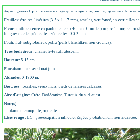
Aspect général
: plante vivace à tige quadrangulaire, poilue, ligneuse à la base, 
Feuilles
: étroites, linéaires (3-5 x 1-1,7 mm), sessiles, vert foncé, en verticilles de
Fleurs:
inflorescence en panicule de 25-40 mm. Corolle pourpre à pourpre brunâtr
longues que les pédicelles. Pédicelles: 0.6-2 mm.
Fruit:
fruit subglobuleux poilu (poils blanchâtres non crochus).
Type biologique:
chaméphyte suffrutescent.
Hauteur:
5-15 cm.
Floraison:
mars avril mai juin.
Altitudes
: 0-1800 m.
Biotopes
: rocailles, vieux murs, pieds de falaises calcaires.
Aire d'origine:
Crète, Dodécanèse, Turquie du sud-ouest.
Note(s):
--- plante thermophile, rupicole.
Liste rouge
: LC - préoccupation mineure. Espèce probablement non menacée.