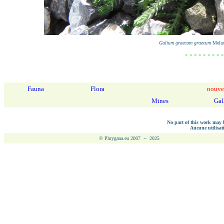
Galium graecum
graecum
Melam
- - - - - - - - -
Fauna
Flora
nouve
Mines
Gal
No part of this work may b
Aucune utilisati
© Phrygana.eu 2007 -- 2025