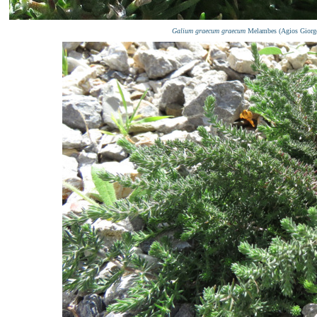
Galium graecum
graecum
Melambes (Agios Giorgo