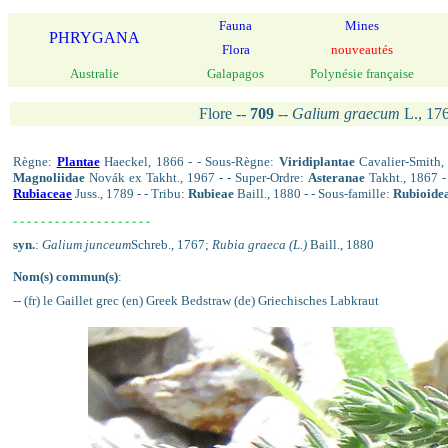
Fauna
Mines
PHRYGANA
Flora
nouveautés
Australie
Galapagos
Polynésie française
Flore --
709
--
Galium graecum
L., 17
Règne:
Plantae
Haeckel, 1866 - - Sous-Règne:
Viridiplantae
Cavalier-Smith, 
Magnoliidae
Novák ex Takht., 1967 - - Super-Ordre:
Asteranae
Takht., 1867 -
Rubiaceae
Juss., 1789 - - Tribu:
Rubieae
Baill., 1880 - - Sous-famille:
Rubioide
- - - - - - - - - - - - - - - - - - - -
syn.
:
Galium junceum
Schreb., 1767;
Rubia graeca (L.)
Baill., 1880
Nom(s) commun(s)
:
-- (fr) le Gaillet grec (en) Greek Bedstraw (de) Griechisches Labkraut