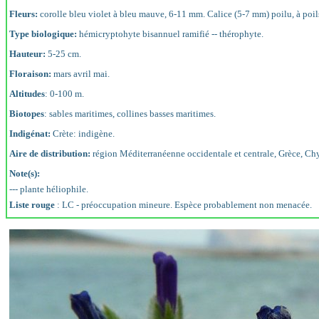
Fleurs:
corolle bleu violet à bleu mauve, 6-11 mm. Calice (5-7 mm) poilu, à poils
Type biologique:
hémicryptohyte bisannuel ramifié -- thérophyte.
Hauteur:
5-25 cm.
Floraison:
mars avril mai.
Altitudes
: 0-100 m.
Biotopes
: sables maritimes, collines basses maritimes.
Indigénat:
Crète: indigène.
Aire de distribution:
région Méditerranéenne occidentale et centrale, Grèce, Chy
Note(s):
--- plante héliophile.
Liste rouge
: LC - préoccupation mineure. Espèce probablement non menacée.