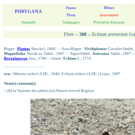
Fauna
Mines
PHRYGANA
Flora
nouveautés
Australie
Galapagos
Polynésie française
Flore --
388
--
Echium arenarium
Gu
Règne:
Plantae
Haeckel, 1866 - - Sous-Règne:
Viridiplantae
Cavalier-Smith, 
Magnoliidae
Novák ex Takht., 1967 - - Super-Ordre:
Asteranae
Takht., 1867 - 
Boraginaceae
Juss., 1789 - - Genre:
Echium
L., 1753
- - - - - - - - - - - - - - - - - - - -
syn.
:
Alkanna sieberi
A.DC., 1846;
Echium sieberi
(A.DC.) Lojac., 1907
Nom(s) commun(s)
:
-- (fr) la Vipérine des sables (en) Narrow-leaved Bugloss