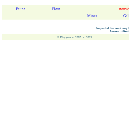
Fauna
Flora
nouve
Mines
Gal
No part of this work may b
Aucune utilisati
© Phrygana.eu 2007 -- 2025