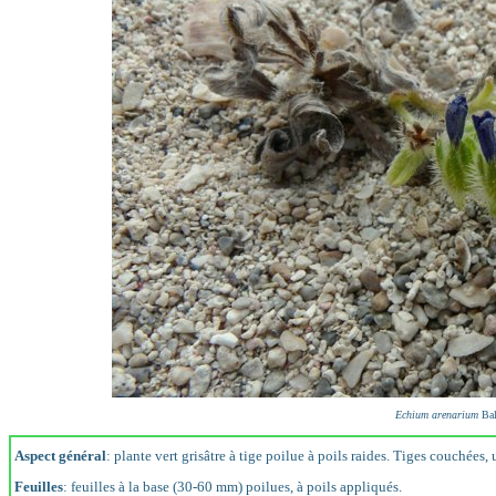
Echium arenarium
Bal
Aspect général
: plante vert grisâtre à tige poilue à poils raides. Tiges couchées
Feuilles
: feuilles à la base (30-60 mm) poilues, à poils appliqués.