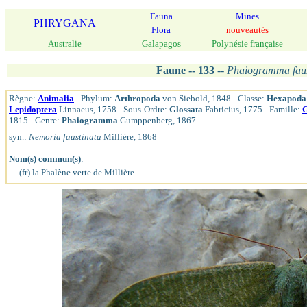
Fauna
Mines
PHRYGANA
Flora
nouveautés
Australie
Galapagos
Polynésie française
Faune -- 133
--
Phaiogramma fau
Règne:
Animalia
- Phylum:
Arthropoda
von Siebold, 1848 - Classe:
Hexapoda
Lepidoptera
Linnaeus, 1758 - Sous-Ordre:
Glossata
Fabricius, 1775 - Famille:
G
1815 - Genre:
Phaiogramma
Gumppenberg, 1867
syn.:
Nemoria faustinata
Millière, 1868
Nom(s) commun(s)
:
--- (fr) la Phalène verte de Millière.