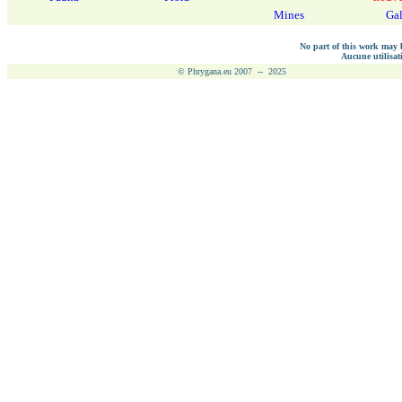
Mines
Gal
No part of this work may b
Aucune utilisati
© Phrygana.eu 2007 -- 2025