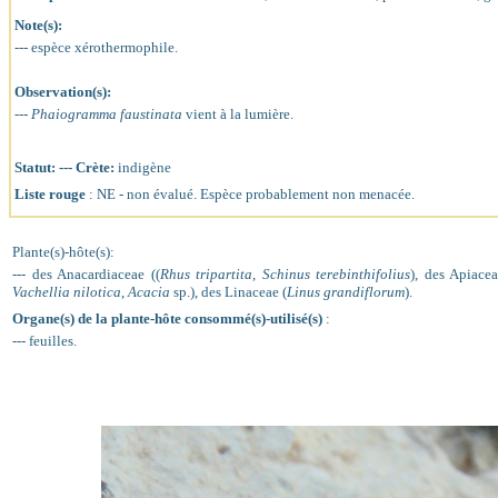
Note(s):
--- espèce xérothermophile.
Observation(s):
---
Phaiogramma faustinata
vient à la lumière.
Statut: --- Crète:
indigène
Liste rouge
: NE - non évalué. Espèce probablement non menacée.
Plante(s)-hôte(s):
--- des Anacardiaceae ((
Rhus tripartita
,
Schinus terebinthifolius
), des Apiacea
Vachellia nilotica
,
Acacia
sp.), des Linaceae (
Linus grandiflorum
).
Organe(s) de la plante-hôte consommé(s)-utilisé(s)
:
--- feuilles.