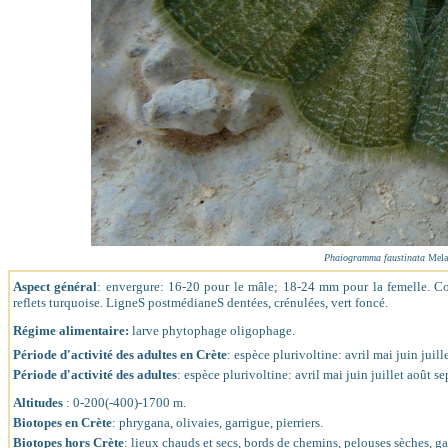
Phaiogramma faustinata
Mela
Aspect général
: envergure: 16-20 pour le mâle; 18-24 mm pour la femelle. Co
reflets turquoise. LigneS postmédianeS dentées, crénulées, vert foncé.
Régime alimentaire:
larve phytophage oligophage.
Période d'activité des adultes en Crète
: espèce plurivoltine: avril mai juin ju
Période d'activité des adultes
: espèce plurivoltine: avril mai juin juillet août
Altitudes
: 0-200(-400)-1700 m.
Biotopes en Crète
: phrygana, olivaies, garrigue, pierriers.
Biotopes hors Crète
: lieux chauds et secs, bords de chemins, pelouses sèches, ga