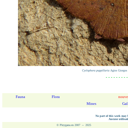
Cyclophora puppillaria
Agios Giorgos 
- - - - - - - - -
Fauna
Flora
nouve
Mines
Gal
No part of this work may b
Aucune utilisati
© Phrygana.eu 2007 -- 2025