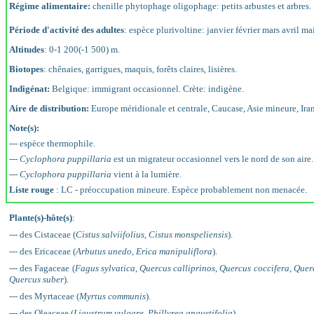
Régime alimentaire:
chenille phytophage oligophage: petits arbustes et arbres.
Période d'activité des adultes
: espèce plurivoltine: janvier février mars avril m
Altitudes
: 0-1 200(-1 500) m.
Biotopes
: chênaies, garrigues, maquis, forêts claires, lisières.
Indigénat:
Belgique: immigrant occasionnel. Crète: indigène.
Aire de distribution:
Europe méridionale et centrale, Caucase, Asie mineure, Ira
Note(s):
--- espèce thermophile.
---
Cyclophora puppillaria
est un migrateur occasionnel vers le nord de son aire.
---
Cyclophora puppillaria
vient à la lumière.
Liste rouge
: LC - préoccupation mineure. Espèce probablement non menacée.
Plante(s)-hôte(s)
:
--- des Cistaceae (
Cistus salviifolius
,
Cistus monspeliensis
).
--- des Ericaceae (
Arbutus unedo
,
Erica manipuliflora
).
--- des Fagaceae (
Fagus sylvatica
,
Quercus calliprinos
,
Quercus coccifera
,
Querc
Quercus suber
).
--- des Myrtaceae (
Myrtus communis
).
--- des Oleaceae (
Ligustrum vulgare
,
Phillyrea angustifolia
).