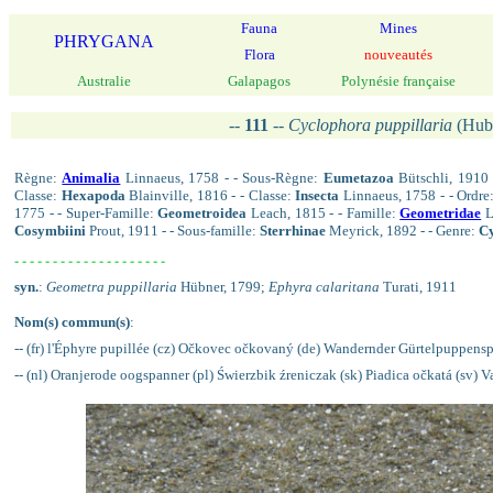
Fauna
Mines
PHRYGANA
Flora
nouveautés
Australie
Galapagos
Polynésie française
--
111
--
Cyclophora puppillaria
(Hub
Règne:
Animalia
Linnaeus, 1758 - - Sous-Règne:
Eumetazoa
Bütschli, 1910
Classe:
Hexapoda
Blainville, 1816 - - Classe:
Insecta
Linnaeus, 1758 - - Ordre
1775 - - Super-Famille:
Geometroidea
Leach, 1815 - - Famille:
Geometridae
L
Cosymbiini
Prout, 1911 - - Sous-famille:
Sterrhinae
Meyrick, 1892 - - Genre:
C
- - - - - - - - - - - - - - - - - - - -
syn.
:
Geometra puppillaria
Hübner, 1799;
Ephyra calaritana
Turati, 1911
Nom(s) commun(s)
:
-- (fr) l'Éphyre pupillée (cz) Očkovec očkovaný (de) Wandernder Gürtelpuppensp
-- (nl) Oranjerode oogspanner (pl) Świerzbik źreniczak (sk) Piadica očkatá (sv)