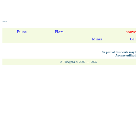
---
Fauna
Flora
nouve
Mines
Gal
No part of this work may b
Aucune utilisati
© Phrygana.eu 2007 -- 2025