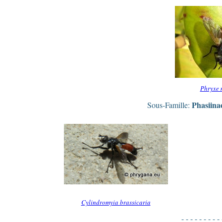
Phryxe 
Phasiina
Sous-Famille:
Cylindromyia brassicaria
- - - - - - - - - 