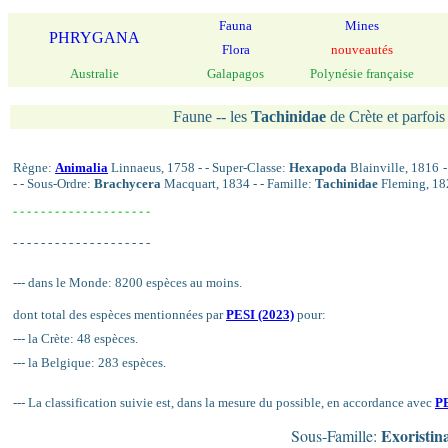
Fauna
Mines
PHRYGANA
Flora
nouveautés
Australie
Galapagos
Polynésie française
Faune -- les
Tachinidae
de Crète et parfois 
Règne:
Animalia
Linnaeus, 1758 - - Super-Classe:
Hexapoda
Blainville, 1816 -
- - Sous-Ordre:
Brachycera
Macquart, 1834 - - Famille:
Tachinidae
Fleming, 18
- - - - - - - - - - - - - - - - - - - -
- - - - - - - - - - - - - - - - - - - -
--- dans le Monde: 8200 espèces au moins.
dont total des espèces mentionnées par
PESI (2023)
pour:
--- la Crète: 48 espèces.
--- la Belgique: 283 espèces.
--- La classification suivie est, dans la mesure du possible, en accordance avec
PE
Exoristin
Sous-Famille: